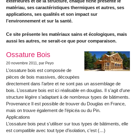
extérieures et de la structure, chaque fiche présente le
matériau, ses caractéristiques thermiques et autres, ses
applications, ses qualités et son impact sur
l’environnement et sur la santé.
Ce site présente les matériaux sains et écologiques, mais
aussi les autres, ne serait-ce que pour comparaison.
Articles les plus récents
Ossature Bois
20 novembre 2011
, par Peyo
L’ossature bois est composée de
pièces de bois massives, découpées
directement dans l’arbre et ne sont pas un assemblage de
bois. L’ossature bois est ici réalisable en douglas. Il s’agit d’une
structure légère s’adaptant à de nombreux types de bâtiments.
Provenance Il est possible de trouver du Douglas en France,
mais on trouve également de l’épicéa ou du Pin.
Applications
L’ossature bois peut s’utiliser sur tous types de bâtiments, elle
est compatible avec tout type d’isolation, c’est (…)