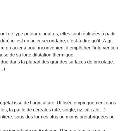
ont de type poteaux-poutres, elles sont réalisées à partir
déré ici est un acier secondaire, c’est-à-dire qu’il s’agit
ture en acier a pour inconvénient d’empêcher l’intervention
se de sa forte dilatation thermique.
ue dans la plupart des grandes surfaces de bricolage.
(…)
végétal issu de l’agriculture. Utilisée empiriquement dans
s, la paille de céréales (blé, seigle, riz, triticale…)
 entière, sous des formes plus ou moins préfabriquées ou
tion importante en Bretagne. Réseau français de la