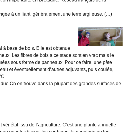
ngée à un liant, généralement une terre argileuse, (…)
al à base de bois. Elle est obtenue
neux. Les fibres de bois à ce stade sont en vrac mais le
ormées sous forme de panneaux. Pour ce faire, une pâte
’eau et éventuellement d’autres adjuvants, puis coulée,
°C.
ue On en trouve dans la plupart des grandes surfaces de
 végétal issu de l’agriculture. C’est une plante annuelle
gue pour les tissus, les cordages, la papeterie en les