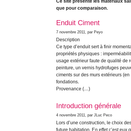
Ce site présente les matériaux sai
que pour comparaison.
Articles les plus récents
Enduit Ciment
7 novembre 2011
, par Peyo
Description
Ce type d’enduit sert à finir momen
propriétés physiques : imperméabilité
usage extérieur faute de qualité de 
peinture, un vernis hydrofuges peuv
ciments sur des murs extérieurs (en 
fondations.
Provenance (…)
Introduction générale
4 novembre 2011
, par JLuc Peco
Lors d’une construction, le choix d
future habitation. En effet c’est eux q